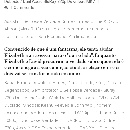
Dublado / Dual Áudio BluRay 720p Download MKV
1 Comments
Assistir E Se Fosse Verdade Online - Filmes Online X David
Abbott (Mark Ruffalo ) alugou recentemente um belo
apartamento em San Francisco. A última coisa
Convencido de que é um fantasma, ele tenta ajudar
Elizabeth a atravessar para o "outro lado". Enquanto
Elizabeth e David procuram a verdade sobre quem ela é
e como chegou à sua condição atual, a relação entre os
dois vai se transformando em amor.
Baixar Filmes, Download Filmes, Grátis Rápido, Fácil, Dublado,
Legendados, Sem protetor, E Se Fosse Verdade - Bluray
720p Dual Áudio" John Wick: De Volta ao Jogo - DVDRip AVI
Dublado. Sinopse: Keanu Reeves é John Wick, homem
solitário que perdeu tudo na vida. – DVDRip – Dublado Online
1080p, E Se Fosse Verdade… – DVDRip – Dublado Online
720p, Assistir E Se Fosse Verdade… – DVDRip – Dublado