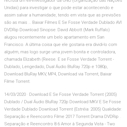
recruta um ex-investigador da ONU (Organização das Nações
Unidas) para investigar o que pode estar acontecendo e
assim salvar a humanidade, tendo em vista que as previsões
são as mais … Baixar Filmes E Se Fosse Verdade Dublado AVI
DVDRip Download Sinopse: David Abbott (Mark Ruffalo)
alugou recentemente um belo apartamento em San
Francisco. A última coisa que ele gostaria era dividi-lo com
alguém, mas logo surge uma jovem bonita e controladora,
chamada Elizabeth (Reese. E se Fosse Verdade Torrent -
Dublado, Lengedado, Dual Áudio BluRay 720p e 1080p,
Download BluRay MKV, MP4, Download via Torrent, Baixar
Filme Torrent.
14/03/2020 · Download E Se Fosse Verdade Torrent (2005)
Dublado / Dual Áudio BluRay 720p Download MKV E Se Fosse
Verdade Dublado Download Torrent (Estréia: 2005) Qualidade:
Separação e Reencontro Filme 2017 Torrent Drama DVDRip .
Separação e Reencontro 8.6 Amor à Segunda Vista - Two